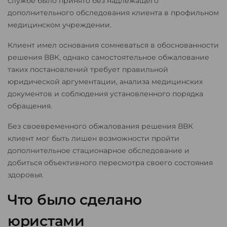
службе было принято без надлежащего
дополнительного обследования клиента в профильном
медицинском учреждении.
Клиент имел основания сомневаться в обоснованности
решения ВВК, однако самостоятельное обжалование
таких постановлений требует правильной
юридической аргументации, анализа медицинских
документов и соблюдения установленного порядка
обращения.
Закажите обратный
Без своевременного обжалования решения ВВК
клиент мог быть лишен возможности пройти
звонок от наших
дополнительное стационарное обследование и
юристов
добиться объективного пересмотра своего состояния
здоровья.
Мы перезвоним вам в ближайшее время
Что было сделано
юристами