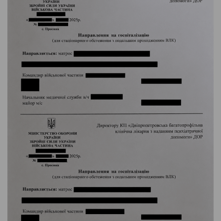
info@pravovyilider.com.ua
Telegram
WhatsApp
Viber
Signal