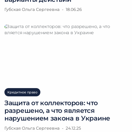
звонок от наших
Губская Ольга Сергеевна
18.06.26
юристов
Мы перезвоним вам в ближайшее время
Кредитное право
Защита от коллекторов: что
разрешено, а что является
нарушением закона в Украине
Губская Ольга Сергеевна
24.12.25