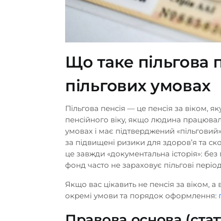
Що таке пільгова п
пільгових умовах
Пільгова пенсія — це пенсія за віком, 
пенсійного віку, якщо людина працюва
умовах і має підтверджений «пільговий»
за підвищені ризики для здоров’я та ск
це завжди «документальна історія»: б
фонд часто не зараховує пільгові період
Якщо вас цікавить не пенсія за віком, а 
окремі умови та порядок оформлення:
Правова основа (стат