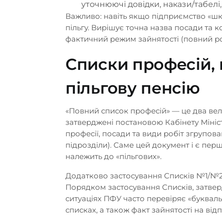
уточнюючі довідки, накази/табелі,
юристів
Важливо: навіть якщо підприємство «шк
пільгу. Вирішує точна назва посади та к
Ми передзвонимо ва
фактичний режим зайнятості (повний р
Списки професій, 
пільгову пенсію
«Повний список професій» — це два вел
затверджені постановою Кабінету Міністр
професії, посади та види робіт згрупов
підрозділи). Саме цей документ і є пе
належить до «пільгових».
Додатково застосування Списків №1/№2
Порядком застосування Списків, затве
ситуаціях ПФУ часто перевіряє «буквал
списках, а також факт зайнятості на від