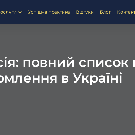
ослуги
Успішна практика
Відгуки
Блог
Контак
сія: повний список 
млення в Україні