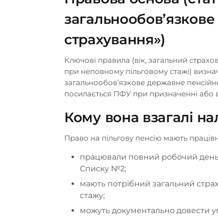
загальнообов’язкове
страхування»)
Ключові правила (вік, загальний страхо
при неповному пільговому стажі) визнач
загальнообов’язкове державне пенсійне
посилається ПФУ при призначенні або від
Кому вона взагалі н
Право на пільгову пенсію мають праців
працювали повний робочий день 
Списку №2;
мають потрібний загальний страхо
Замовте з
стажу;
дзвінок ві
можуть документально довести ум