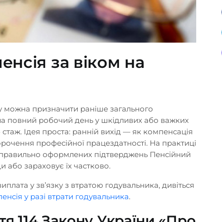
енсія за віком на
яку можна призначити раніше загального
ла повний робочий день у шкідливих або важких
 стаж. Ідея проста: ранній вихід — як компенсація
орочення професійної працездатності. На практиці
ез правильно оформлених підтверджень Пенсійний
и або зараховує їх частково.
виплата у зв’язку з втратою годувальника, дивіться
пенсія у разі втрати годувальника
.
тя 114 Закону України «Про