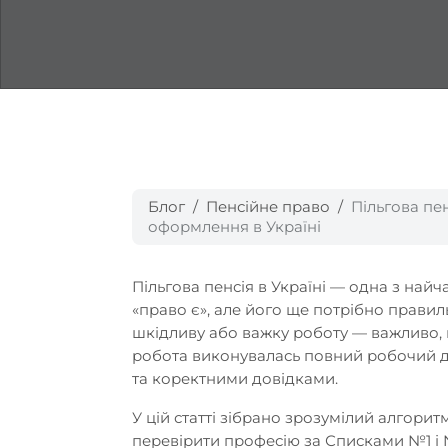
Блог
Пенсійне право
Пільгова пе
оформлення в Україні
Пільгова пенсія в Україні — одна з най
«право є», але його ще потрібно прави
шкідливу або важку роботу — важливо,
робота виконувалась повний робочий де
та коректними довідками.
У цій статті зібрано зрозумілий алгорит
перевірити професію за Списками №1 і №2