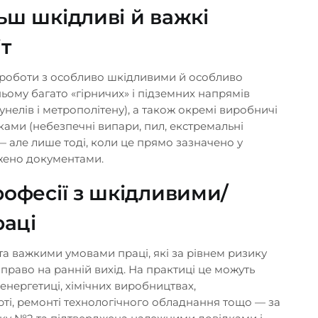
ьш шкідливі й важкі
іт
 роботи з особливо шкідливими й особливо
ьому багато «гірничих» і підземних напрямів
унелів і метрополітену), а також окремі виробничі
ами (небезпечні випари, пил, екстремальні
— але лише тоді, коли це прямо зазначено у
джено документами.
рофесії з шкідливими/
аці
а важкими умовами праці, які за рівнем ризику
 право на ранній вихід. На практиці це можуть
, енергетиці, хімічних виробництвах,
рті, ремонті технологічного обладнання тощо — за