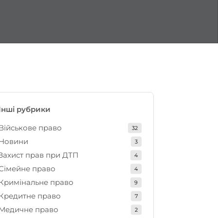
Інші рубрики
Військове право
32
Новини
3
Захист прав при ДТП
4
Сімейне право
4
Кримінальне право
9
Кредитне право
7
Медичне право
2