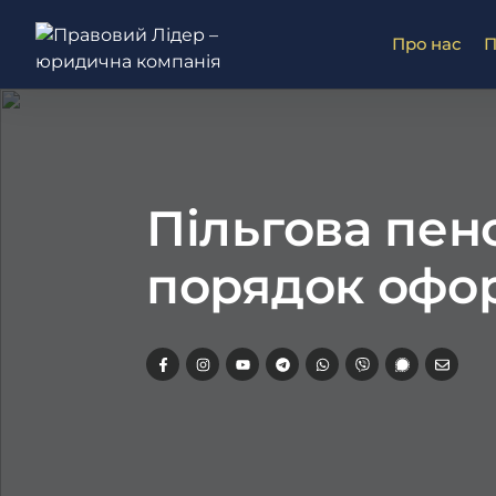
Про нас
П
Пільгова пен
порядок офор