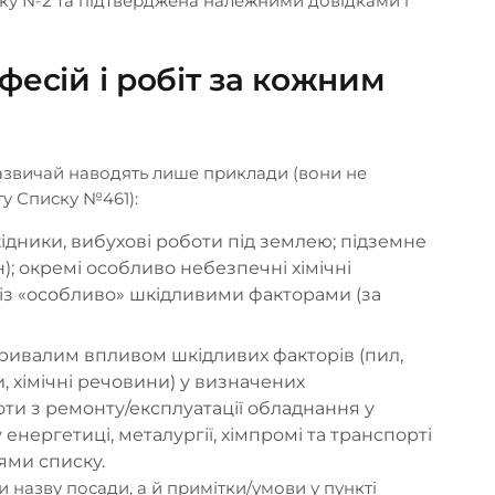
ску №2 та підтверджена належними довідками і
фесій і робіт за кожним
зазвичай наводять лише приклади (вони не
у Списку №461):
хідники, вибухові роботи під землею; підземне
); окремі особливо небезпечні хімічні
із «особливо» шкідливими факторами (за
 тривалим впливом шкідливих факторів (пил,
и, хімічні речовини) у визначених
оти з ремонту/експлуатації обладнання у
 енергетиці, металургії, хімпромі та транспорті
ми списку.
и назву посади, а й примітки/умови у пункті