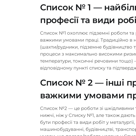
Список № 1 — найбіл
професії та види роб
Список №1 охоплює підземні роботи та
важкими умовами праці. Традиційно в н
(шахти/рудники, підземне будівництво т
процеси з максимально високими ризик
температури, токсичні речовини тощо) 
відповідному пункті списку та підтвер
Список № 2 — інші п
важкими умовами пр
Список №2 — це роботи зі шкідливими т
нижчі, ніж у Списку №1, але також дають
бути професії та види робіт у металургії
машинобудуванні, будівництві, транспо