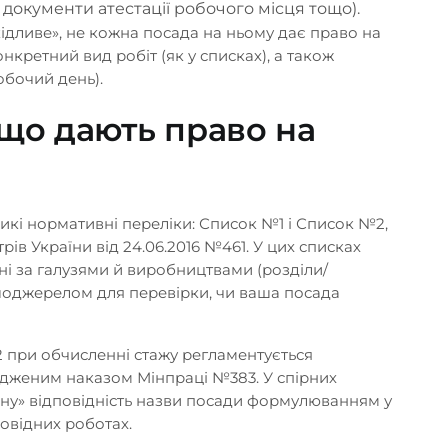
 документи атестації робочого місця тощо).
+38 (068) 170-
ідливе», не кожна посада на ньому дає право на
онкретний вид робіт (як у списках), а також
м найближчим часом
обочий день).
info@pravovyil
що дають право на
Telegram
WhatsApp
Vi
икі нормативні переліки: Список №1 і Список №2,
ів України від 24.06.2016 №461. У цих списках
ані за галузями й виробництвами (розділи/
ршоджерелом для перевірки, чи ваша посада
 при обчисленні стажу регламентується
рдженим наказом Мінпраці №383. У спірних
ьну» відповідність назви посади формулюванням у
повідних роботах.