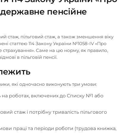
 державне пенсійне
вий стаж, пільговий стаж, а також зменшення віку
ені статтею 114 Закону України №1058-IV «Про
 страхування». Саме на цю норму, як правило,
мові в пільговій пенсії.
алежить
Номер телефону
ники, які одночасно виконують три умови:
на роботах, включених до Списку №1 або
ПЕРЕДЗВОНИТИ
вий стаж і потрібну тривалість пільгового
воротній
д наших
ови праці та періоди роботи (трудова книжка,