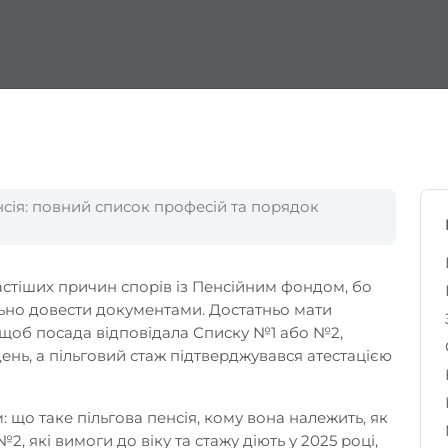
нсія: повний список професій та порядок
частіших причин спорів із Пенсійним фондом, бо
льно довести документами. Достатньо мати
 щоб посада відповідала Списку №1 або №2,
нь, а пільговий стаж підтверджувався атестацією
м: що таке пільгова пенсія, кому вона належить, як
, які вимоги до віку та стажу діють у 2025 році,