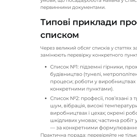
умови, що посада/робота наявна у Спи
первинними документами.
Типові приклади про
списком
Через великий обсяг списків у статтях 
замінюють перевірку конкретного пункт
Список №1: підземні гірники, про
будівництво (тунелі, метрополітен
процеси; роботи у виробництвах 
конкретними пунктами).
Список №2: професії, пов’язані з
шум, вібрація, високі температур
виробництвах і цехах; окремі роб
шкідливих умовах; частина робіт у
— за конкретними формулювання
Практична порада: перевіряйте не тільк