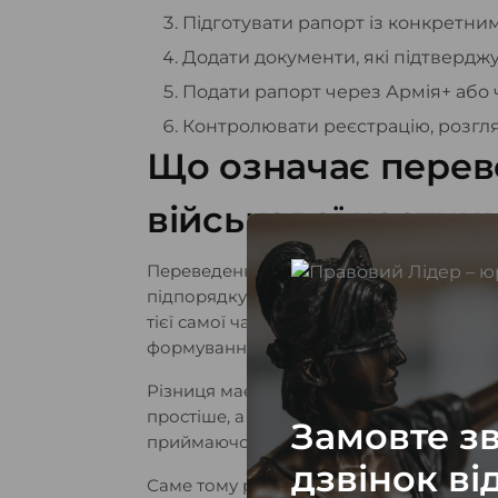
Підготувати рапорт із конкретн
Додати документи, які підтверджу
Подати рапорт через Армія+ або
Контролювати реєстрацію, розгля
Що означає перев
військової частин
Переведення військовослужбовця означ
підпорядкування. На практиці важливо 
тієї самої частини, переведення до інш
формуваннями, наприклад між ЗСУ та Н
Різниця має значення для процедури. 
простіше, а переведення до іншої брига
Замовте з
приймаючої частини та кадрових органі
дзвінок ві
Саме тому рапорт не варто робити унів