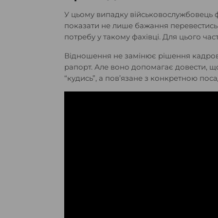
У цьому випадку військовослужбовець 
показати не лише бажання перевестись,
потребу у такому фахівці. Для цього ча
Відношення не замінює рішення кадрово
рапорт. Але воно допомагає довести, 
“кудись”, а пов’язане з конкретною по