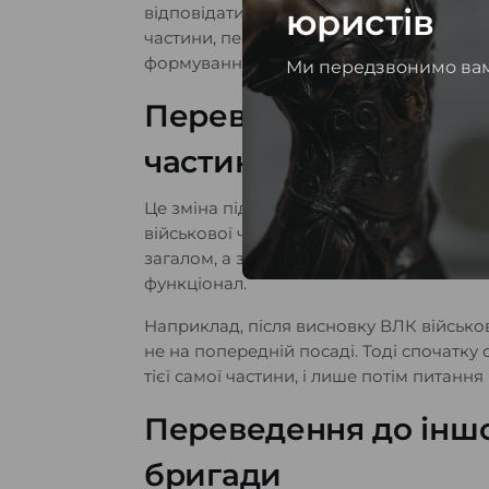
юристів
відповідати конкретному маршруту: вн
частини, переведення за ВЛК, сімейни
формуваннями.
Ми передзвонимо ва
Переведення в межах
частини
Це зміна підрозділу, посади або функціо
військової частини. Такий варіант акту
загалом, а з посадою, умовами служби,
функціонал.
Наприклад, після висновку ВЛК військ
не на попередній посаді. Тоді спочатку
тієї самої частини, і лише потім питан
Переведення до іншо
бригади