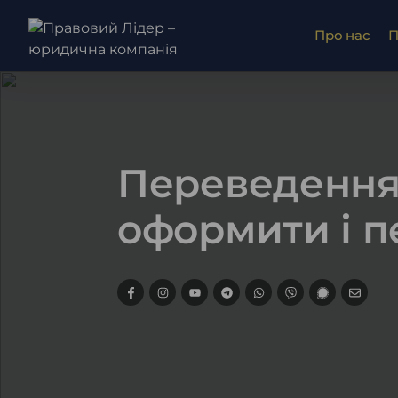
Про нас
П
Переведення 
оформити і п