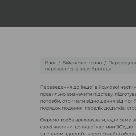
Блог
Військове право
Переведення
перевестись в іншу бригаду
Переведення до іншої військової части
правильно визначити підставу, підготува
потреби, отримати відношення від прийм
порядок подання, перелік додатків, стр
Окремо треба враховувати, куди саме в
своєї частини, до іншої частини ЗСУ, до
за станом здоров’я, через сімейні обст