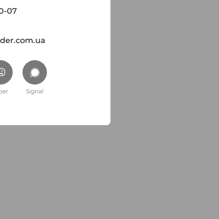
00-07
ider.com.ua
ber
Signal