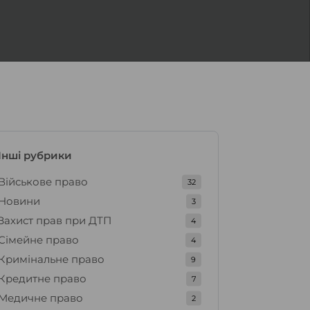
Інші рубрики
Військове право
32
Новини
3
Захист прав при ДТП
4
Сімейне право
4
Кримінальне право
9
Кредитне право
7
Медичне право
2