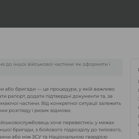
 до іншої військової частини: як оформити і
ни або бригади — це процедура, у якій важливо
ти рапорт, додати підтвердні документи та, за
аючої частини. Від конкретної ситуації залежить
оки розгляду і ризик відмови.
ійськовослужбовець хоче перевестись: у межах
 іншої бригади, з бойового підрозділу до тилового,
авини або між ЗСУ та Національною гвардією