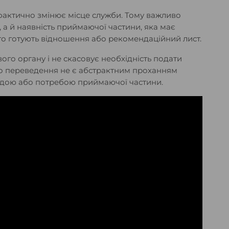
фактично змінює місце служби. Тому важливо
 а й наявність приймаючої частини, яка має
сто готують відношення або рекомендаційний лист.
го органу і не скасовує необхідність подати
що переведення не є абстрактним проханням
садою або потребою приймаючої частини.