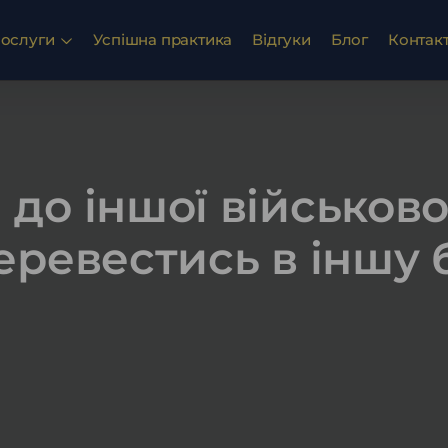
ослуги
Успішна практика
Відгуки
Блог
Контак
до іншої військової
еревестись в іншу 