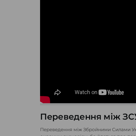
Переведення між ЗСУ
Переведення між Збройними Силами Укр