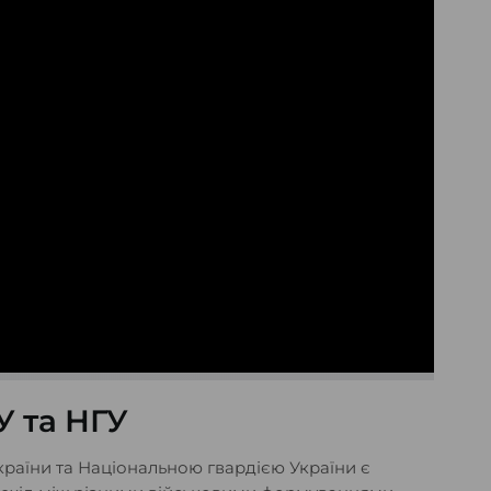
 та НГУ
аїни та Національною гвардією України є