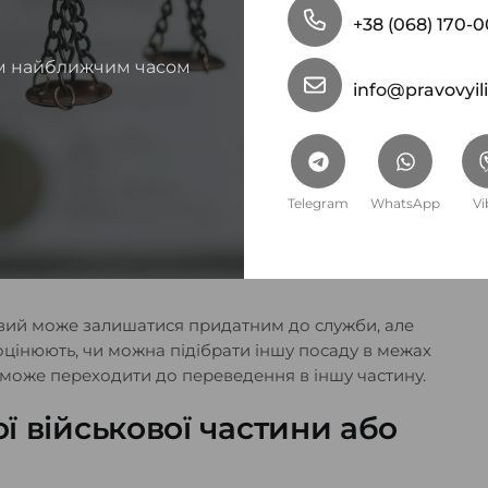
утрішнє переміщення, переведення до іншої
+38 (068) 170-
ми обставинами або між різними військовими
м найближчим часом
info@pravovyil
 однієї військової
Telegram
WhatsApp
Vi
нальних обов’язків без вибуття до іншої
альний, коли проблема пов’язана не з частиною
 висновком ВЛК або потребою підібрати інший
овий може залишатися придатним до служби, але
 оцінюють, чи можна підібрати іншу посаду в межах
ня може переходити до переведення в іншу частину.
ї військової частини або