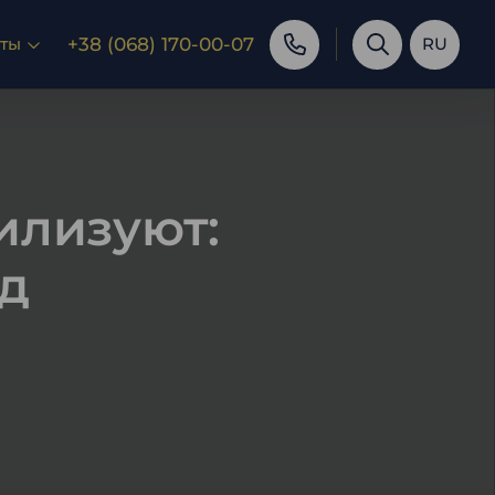
+38 (068) 170-00-07
кты
RU
илизуют:
од