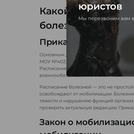
юристов
Какой документ о
Мы перезвоним вам 
болезней
Приказ МОУ №402 и 
Основным документом для определения
МОУ №402. Именно им утверждено Пол
Расписание болезней, по которому ВВК
военнообязанных.
Расписание болезней — это не простой
освобождают от мобилизации. Болезни 
тяжести и нарушению функций организ
проверять актуальную редакцию Прика
Закон о мобилизаци