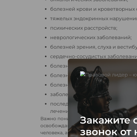
болезней крови и кроветворных 
тяжелых эндокринных нарушени
психических расстройств;
неврологических заболеваний;
болезней зрения, слуха и вестиб
сердечно-сосудистых заболевани
болезней органов дыхания;
болезней пищеварительной сист
болезней почек и мочеполовой с
заболеваний опорно-двигательно
последствий травм, операций, р
лечения.
Закажите 
Важно понимать: эти группы болезней 
освобождают от мобилизации автомати
звонок от
человека, а не только формальное нали