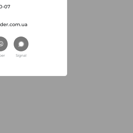
00-07
ider.com.ua
ber
Signal